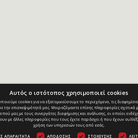
Αυτός ο ιστότοπος χρησιμοποιεί cookies
ποιούμε cookies για να εξατομικεύσουμε το περιεχόμενο, τις διαφημίσει
ε την επισκεψιμότητά μας. Μοιραζόμαστε επίσης πληροφορίες σχετικά μ
οπού μας με τους συνεργάτες διαφήμισης και ανάλυσης, οι οποίοι ενδέχε
υν με άλλες πληροφορίες που τους έχετε παράσχει ή που έχουν συλλέξ
χρήση των υπηρεσιών τους από εσάς.
Σ ΑΠΑΡΑΊΤΗΤΑ
ΑΠΌΔΟΣΗΣ
ΣΤΌΧΕΥΣΗΣ
ΛΕΙ