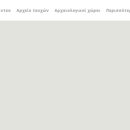
ές περιηγήσεις
ίντεο
Αρχείο τευχών
Αρχαιολογικοί χώροι
Περισσότε