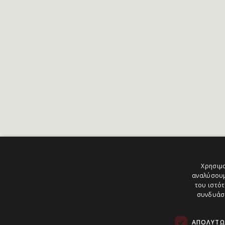
Χρησιμο
αναλύσουμ
του ιστότ
συνδυάσο
ΑΠΟΛΎΤΩ