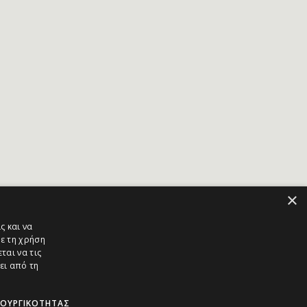
×
ς και να
ε τη χρήση
ται να τις
ει από τη
ΤΟΥΡΓΙΚΌΤΗΤΑΣ