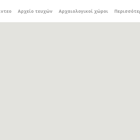
ς Ξανθούλης
ίντεο
Αρχείο τευχών
Αρχαιολογικοί χώροι
Περισσότε