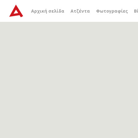
Αρχείο ετικέτας
Δρ Νίκο
Αρχική σελίδα
Ατζέντα
Φωτογραφίες
Β