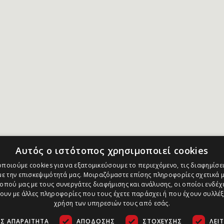
Αυτός ο ιστότοπος χρησιμοποιεί cookies
ποιούμε cookies για να εξατομικεύσουμε το περιεχόμενο, τις διαφημίσει
ε την επισκεψιμότητά μας. Μοιραζόμαστε επίσης πληροφορίες σχετικά μ
οπού μας με τους συνεργάτες διαφήμισης και ανάλυσης, οι οποίοι ενδέχε
υν με άλλες πληροφορίες που τους έχετε παράσχει ή που έχουν συλλέξ
χρήση των υπηρεσιών τους από εσάς.
Σ ΑΠΑΡΑΊΤΗΤΑ
ΑΠΌΔΟΣΗΣ
ΣΤΌΧΕΥΣΗΣ
ΛΕΙ