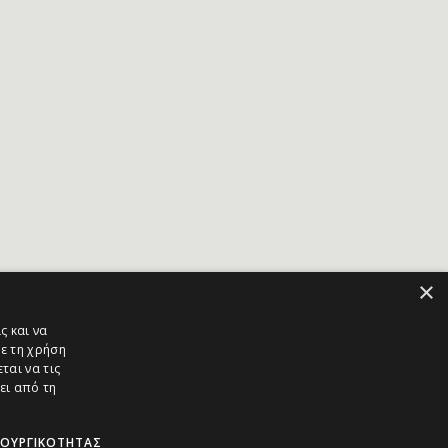
×
ς και να
ε τη χρήση
ται να τις
ει από τη
ΤΟΥΡΓΙΚΌΤΗΤΑΣ