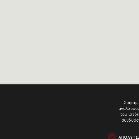
Χρησιμο
αναλύσουμ
του ιστότ
συνδυάσο
ΑΠΟΛΎΤΩ