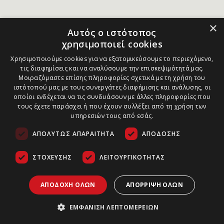
×
Αυτός ο ιστότοπος
χρησιμοποιεί cookies
Χρησιμοποιούμε cookies για να εξατομικεύσουμε το περιεχόμενο,
τις διαφημίσεις και να αναλύσουμε την επισκεψιμότητά μας.
Μοιραζόμαστε επίσης πληροφορίες σχετικά με τη χρήση του
ιστότοπού μας με τους συνεργάτες διαφήμισης και ανάλυσης, οι
οποίοι ενδέχεται να τις συνδυάσουν με άλλες πληροφορίες που
τους έχετε παράσχει ή που έχουν συλλέξει από τη χρήση των
υπηρεσιών τους από εσάς.
ΑΠΟΛΎΤΩΣ ΑΠΑΡΑΊΤΗΤΑ
ΑΠΌΔΟΣΗΣ
ΣΤΌΧΕΥΣΗΣ
ΛΕΙΤΟΥΡΓΙΚΌΤΗΤΑΣ
ΑΠΟΔΟΧΉ ΌΛΩΝ
ΑΠΌΡΡΙΨΗ ΌΛΩΝ
ΕΜΦΆΝΙΣΗ ΛΕΠΤΟΜΕΡΕΙΏΝ