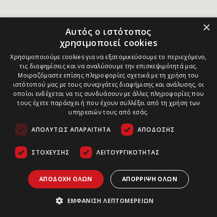
×
Αυτός ο ιστότοπος
χρησιμοποιεί cookies
Χρησιμοποιούμε cookies για να εξατομικεύσουμε το περιεχόμενο,
τις διαφημίσεις και να αναλύσουμε την επισκεψιμότητά μας.
Μοιραζόμαστε επίσης πληροφορίες σχετικά με τη χρήση του
ιστότοπού μας με τους συνεργάτες διαφήμισης και ανάλυσης, οι
οποίοι ενδέχεται να τις συνδυάσουν με άλλες πληροφορίες που
τους έχετε παράσχει ή που έχουν συλλέξει από τη χρήση των
υπηρεσιών τους από εσάς.
ΑΠΟΛΎΤΩΣ ΑΠΑΡΑΊΤΗΤΑ
ΑΠΌΔΟΣΗΣ
ΣΤΌΧΕΥΣΗΣ
ΛΕΙΤΟΥΡΓΙΚΌΤΗΤΑΣ
ΑΠΟΔΟΧΉ ΌΛΩΝ
ΑΠΌΡΡΙΨΗ ΌΛΩΝ
ΕΜΦΆΝΙΣΗ ΛΕΠΤΟΜΕΡΕΙΏΝ