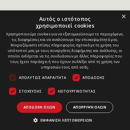
×
Αυτός ο ιστότοπος
χρησιμοποιεί cookies
Χρησιμοποιούμε cookies για να εξατομικεύσουμε το περιεχόμενο,
τις διαφημίσεις και να αναλύσουμε την επισκεψιμότητά μας.
Μοιραζόμαστε επίσης πληροφορίες σχετικά με τη χρήση του
ιστότοπού μας με τους συνεργάτες διαφήμισης και ανάλυσης, οι
οποίοι ενδέχεται να τις συνδυάσουν με άλλες πληροφορίες που
τους έχετε παράσχει ή που έχουν συλλέξει από τη χρήση των
υπηρεσιών τους από εσάς.
ΑΠΟΛΎΤΩΣ ΑΠΑΡΑΊΤΗΤΑ
ΑΠΌΔΟΣΗΣ
ΣΤΌΧΕΥΣΗΣ
ΛΕΙΤΟΥΡΓΙΚΌΤΗΤΑΣ
ΑΠΟΔΟΧΉ ΌΛΩΝ
ΑΠΌΡΡΙΨΗ ΌΛΩΝ
ΕΜΦΆΝΙΣΗ ΛΕΠΤΟΜΕΡΕΙΏΝ