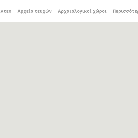
ση ασφάλειας αττικής
ίντεο
Αρχείο τευχών
Αρχαιολογικοί χώροι
Περισσότε