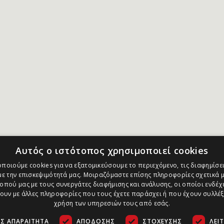
Αυτός ο ιστότοπος χρησιμοποιεί cookies
ποιούμε cookies για να εξατομικεύσουμε το περιεχόμενο, τις διαφημίσει
ε την επισκεψιμότητά μας. Μοιραζόμαστε επίσης πληροφορίες σχετικά μ
οπού μας με τους συνεργάτες διαφήμισης και ανάλυσης, οι οποίοι ενδέχε
υν με άλλες πληροφορίες που τους έχετε παράσχει ή που έχουν συλλέξ
χρήση των υπηρεσιών τους από εσάς.
Σ ΑΠΑΡΑΊΤΗΤΑ
ΑΠΌΔΟΣΗΣ
ΣΤΌΧΕΥΣΗΣ
ΛΕΙ