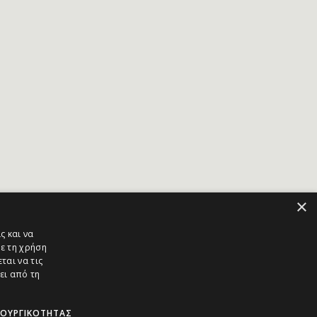
×
ς και να
ε τη χρήση
ται να τις
ει από τη
ΤΟΥΡΓΙΚΌΤΗΤΑΣ