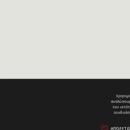
Χρησιμο
αναλύσουμ
του ιστότ
συνδυάσο
ΑΠΟΛΎΤΩ