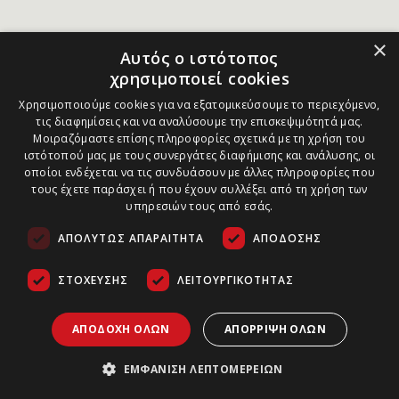
×
Αυτός ο ιστότοπος
χρησιμοποιεί cookies
Χρησιμοποιούμε cookies για να εξατομικεύσουμε το περιεχόμενο,
τις διαφημίσεις και να αναλύσουμε την επισκεψιμότητά μας.
Μοιραζόμαστε επίσης πληροφορίες σχετικά με τη χρήση του
ιστότοπού μας με τους συνεργάτες διαφήμισης και ανάλυσης, οι
οποίοι ενδέχεται να τις συνδυάσουν με άλλες πληροφορίες που
τους έχετε παράσχει ή που έχουν συλλέξει από τη χρήση των
υπηρεσιών τους από εσάς.
ΑΠΟΛΎΤΩΣ ΑΠΑΡΑΊΤΗΤΑ
ΑΠΌΔΟΣΗΣ
ΣΤΌΧΕΥΣΗΣ
ΛΕΙΤΟΥΡΓΙΚΌΤΗΤΑΣ
ΑΠΟΔΟΧΉ ΌΛΩΝ
ΑΠΌΡΡΙΨΗ ΌΛΩΝ
ΕΜΦΆΝΙΣΗ ΛΕΠΤΟΜΕΡΕΙΏΝ