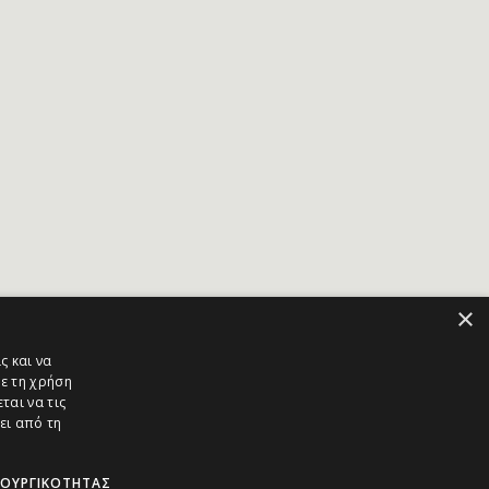
×
ς και να
ε τη χρήση
ται να τις
ει από τη
ΤΟΥΡΓΙΚΌΤΗΤΑΣ