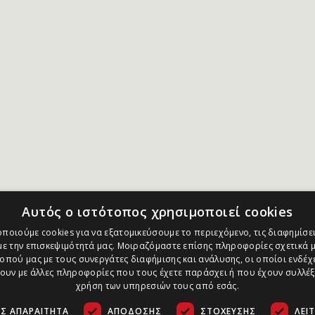
Αυτός ο ιστότοπος χρησιμοποιεί cookies
ποιούμε cookies για να εξατομικεύσουμε το περιεχόμενο, τις διαφημίσει
ε την επισκεψιμότητά μας. Μοιραζόμαστε επίσης πληροφορίες σχετικά μ
οπού μας με τους συνεργάτες διαφήμισης και ανάλυσης, οι οποίοι ενδέχε
υν με άλλες πληροφορίες που τους έχετε παράσχει ή που έχουν συλλέξ
χρήση των υπηρεσιών τους από εσάς.
Σ ΑΠΑΡΑΊΤΗΤΑ
ΑΠΌΔΟΣΗΣ
ΣΤΌΧΕΥΣΗΣ
ΛΕΙ