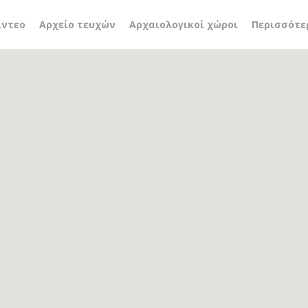
ύμενοι
ίντεο
Αρχείο τευχών
Αρχαιολογικοί χώροι
Περισσότε