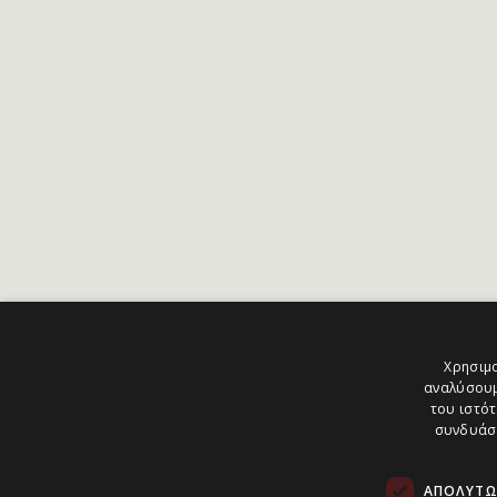
Χρησιμο
αναλύσουμ
του ιστότ
συνδυάσο
ΑΠΟΛΎΤΩ