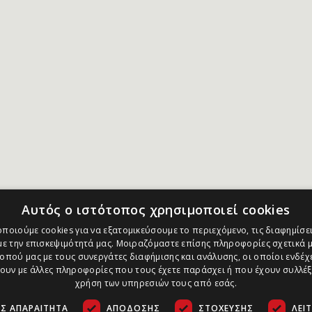
Αυτός ο ιστότοπος χρησιμοποιεί cookies
ποιούμε cookies για να εξατομικεύσουμε το περιεχόμενο, τις διαφημίσει
ε την επισκεψιμότητά μας. Μοιραζόμαστε επίσης πληροφορίες σχετικά μ
οπού μας με τους συνεργάτες διαφήμισης και ανάλυσης, οι οποίοι ενδέχε
υν με άλλες πληροφορίες που τους έχετε παράσχει ή που έχουν συλλέξ
χρήση των υπηρεσιών τους από εσάς.
Σ ΑΠΑΡΑΊΤΗΤΑ
ΑΠΌΔΟΣΗΣ
ΣΤΌΧΕΥΣΗΣ
ΛΕΙ