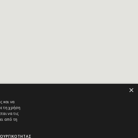
×
ς και να
ε τη χρήση
ται να τις
ει από τη
ΤΟΥΡΓΙΚΌΤΗΤΑΣ