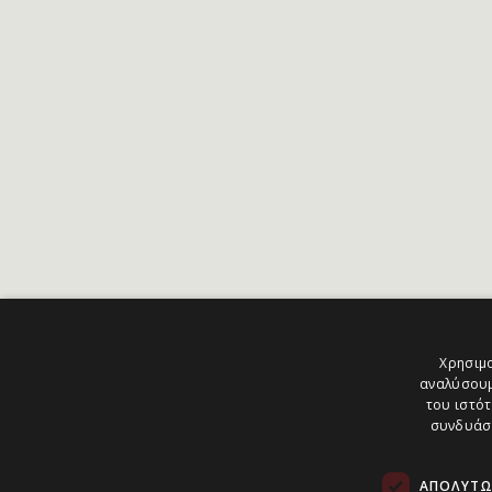
Χρησιμο
αναλύσουμ
του ιστότ
συνδυάσο
ΑΠΟΛΎΤΩ