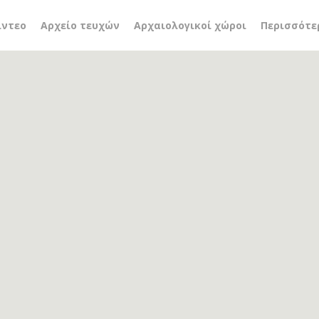
 βιβλιοθήκη κόνιτσας
ίντεο
Αρχείο τευχών
Αρχαιολογικοί χώροι
Περισσότε