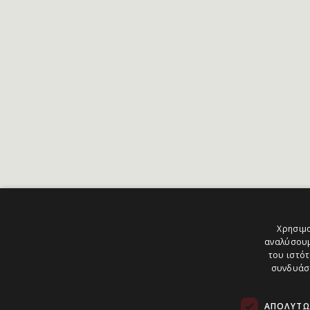
Χρησιμο
αναλύσουμ
του ιστότ
συνδυάσο
ΑΠΟΛΎΤΩ