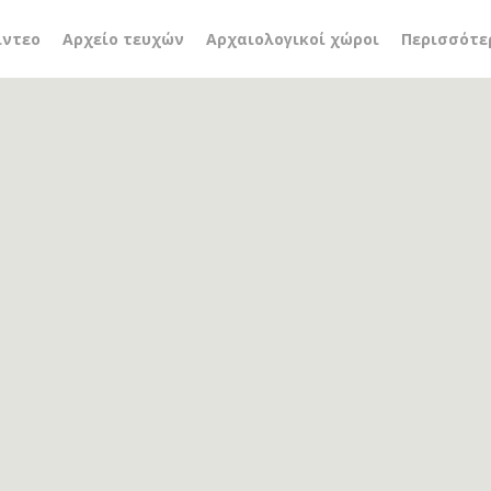
ιος Δρακούλης
ίντεο
Αρχείο τευχών
Αρχαιολογικοί χώροι
Περισσότε