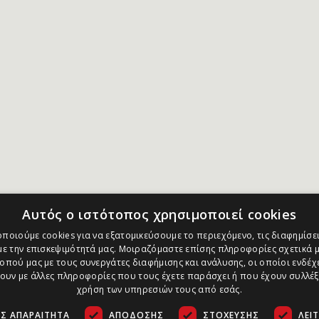
Αυτός ο ιστότοπος χρησιμοποιεί cookies
ποιούμε cookies για να εξατομικεύσουμε το περιεχόμενο, τις διαφημίσει
ε την επισκεψιμότητά μας. Μοιραζόμαστε επίσης πληροφορίες σχετικά μ
οπού μας με τους συνεργάτες διαφήμισης και ανάλυσης, οι οποίοι ενδέχε
υν με άλλες πληροφορίες που τους έχετε παράσχει ή που έχουν συλλέξ
χρήση των υπηρεσιών τους από εσάς.
Σ ΑΠΑΡΑΊΤΗΤΑ
ΑΠΌΔΟΣΗΣ
ΣΤΌΧΕΥΣΗΣ
ΛΕΙ