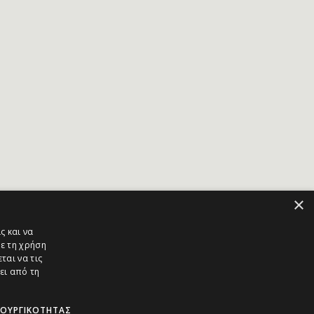
×
ς και να
ε τη χρήση
ται να τις
ει από τη
ΤΟΥΡΓΙΚΌΤΗΤΑΣ