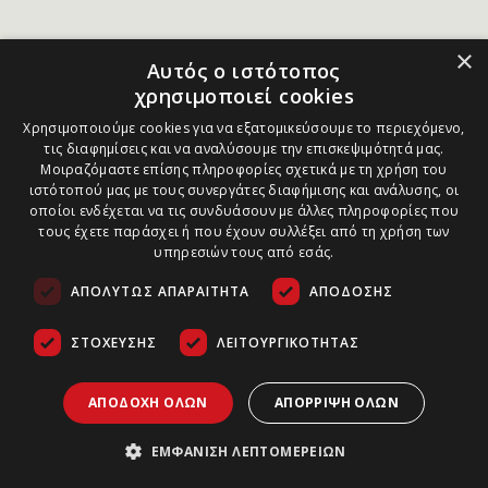
×
Αυτός ο ιστότοπος
χρησιμοποιεί cookies
Χρησιμοποιούμε cookies για να εξατομικεύσουμε το περιεχόμενο,
τις διαφημίσεις και να αναλύσουμε την επισκεψιμότητά μας.
Μοιραζόμαστε επίσης πληροφορίες σχετικά με τη χρήση του
ιστότοπού μας με τους συνεργάτες διαφήμισης και ανάλυσης, οι
οποίοι ενδέχεται να τις συνδυάσουν με άλλες πληροφορίες που
τους έχετε παράσχει ή που έχουν συλλέξει από τη χρήση των
υπηρεσιών τους από εσάς.
ΑΠΟΛΎΤΩΣ ΑΠΑΡΑΊΤΗΤΑ
ΑΠΌΔΟΣΗΣ
ΣΤΌΧΕΥΣΗΣ
ΛΕΙΤΟΥΡΓΙΚΌΤΗΤΑΣ
ΑΠΟΔΟΧΉ ΌΛΩΝ
ΑΠΌΡΡΙΨΗ ΌΛΩΝ
ΕΜΦΆΝΙΣΗ ΛΕΠΤΟΜΕΡΕΙΏΝ