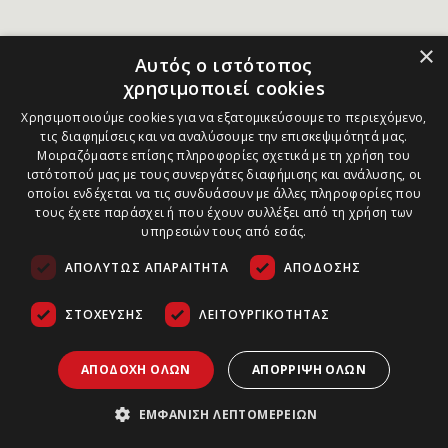
×
Αυτός ο ιστότοπος
χρησιμοποιεί cookies
Χρησιμοποιούμε cookies για να εξατομικεύσουμε το περιεχόμενο,
τις διαφημίσεις και να αναλύσουμε την επισκεψιμότητά μας.
Μοιραζόμαστε επίσης πληροφορίες σχετικά με τη χρήση του
ιστότοπού μας με τους συνεργάτες διαφήμισης και ανάλυσης, οι
οποίοι ενδέχεται να τις συνδυάσουν με άλλες πληροφορίες που
τους έχετε παράσχει ή που έχουν συλλέξει από τη χρήση των
υπηρεσιών τους από εσάς.
ΑΠΟΛΎΤΩΣ ΑΠΑΡΑΊΤΗΤΑ
ΑΠΌΔΟΣΗΣ
ΣΤΌΧΕΥΣΗΣ
ΛΕΙΤΟΥΡΓΙΚΌΤΗΤΑΣ
ΑΠΟΔΟΧΉ ΌΛΩΝ
ΑΠΌΡΡΙΨΗ ΌΛΩΝ
ΕΜΦΆΝΙΣΗ ΛΕΠΤΟΜΕΡΕΙΏΝ