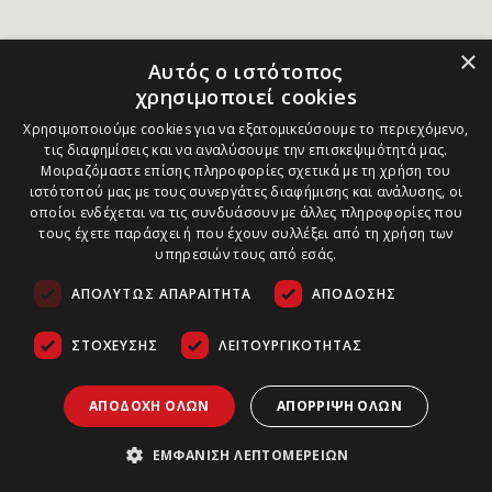
×
Αυτός ο ιστότοπος
χρησιμοποιεί cookies
Χρησιμοποιούμε cookies για να εξατομικεύσουμε το περιεχόμενο,
τις διαφημίσεις και να αναλύσουμε την επισκεψιμότητά μας.
Μοιραζόμαστε επίσης πληροφορίες σχετικά με τη χρήση του
ιστότοπού μας με τους συνεργάτες διαφήμισης και ανάλυσης, οι
οποίοι ενδέχεται να τις συνδυάσουν με άλλες πληροφορίες που
τους έχετε παράσχει ή που έχουν συλλέξει από τη χρήση των
υπηρεσιών τους από εσάς.
ΑΠΟΛΎΤΩΣ ΑΠΑΡΑΊΤΗΤΑ
ΑΠΌΔΟΣΗΣ
ΣΤΌΧΕΥΣΗΣ
ΛΕΙΤΟΥΡΓΙΚΌΤΗΤΑΣ
ΑΠΟΔΟΧΉ ΌΛΩΝ
ΑΠΌΡΡΙΨΗ ΌΛΩΝ
ΕΜΦΆΝΙΣΗ ΛΕΠΤΟΜΕΡΕΙΏΝ