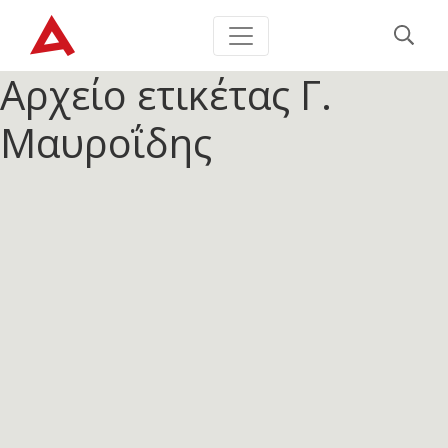
Αρχείο ετικέτας
Γ.
Μαυροΐδης