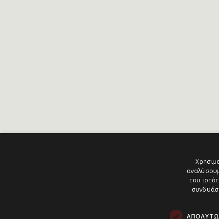
Χρησιμο
αναλύσουμ
του ιστότ
συνδυάσο
ΑΠΟΛΎΤΩ