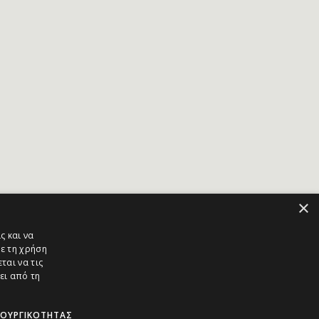
×
ς και να
ε τη χρήση
ται να τις
ει από τη
ΤΟΥΡΓΙΚΌΤΗΤΑΣ