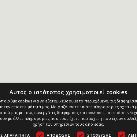
Αυτός ο ιστότοπος χρησιμοποιεί cookies
ποιούμε cookies για να εξατομικεύσουμε το περιεχόμενο, τις διαφημίσει
ε την επισκεψιμότητά μας. Μοιραζόμαστε επίσης πληροφορίες σχετικά μ
οπού μας με τους συνεργάτες διαφήμισης και ανάλυσης, οι οποίοι ενδέχε
υν με άλλες πληροφορίες που τους έχετε παράσχει ή που έχουν συλλέξ
χρήση των υπηρεσιών τους από εσάς.
Σ ΑΠΑΡΑΊΤΗΤΑ
ΑΠΌΔΟΣΗΣ
ΣΤΌΧΕΥΣΗΣ
ΛΕΙ