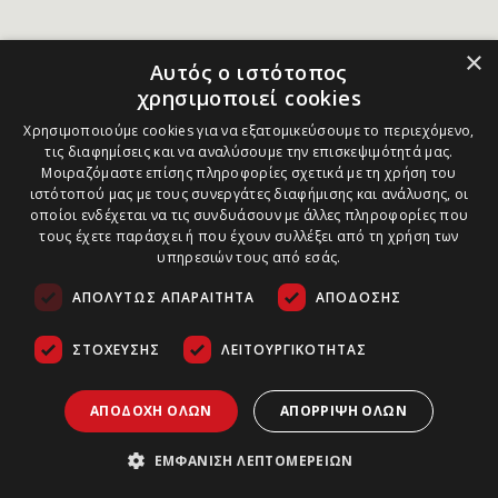
×
Αυτός ο ιστότοπος
χρησιμοποιεί cookies
Χρησιμοποιούμε cookies για να εξατομικεύσουμε το περιεχόμενο,
τις διαφημίσεις και να αναλύσουμε την επισκεψιμότητά μας.
Μοιραζόμαστε επίσης πληροφορίες σχετικά με τη χρήση του
ιστότοπού μας με τους συνεργάτες διαφήμισης και ανάλυσης, οι
οποίοι ενδέχεται να τις συνδυάσουν με άλλες πληροφορίες που
τους έχετε παράσχει ή που έχουν συλλέξει από τη χρήση των
υπηρεσιών τους από εσάς.
ΑΠΟΛΎΤΩΣ ΑΠΑΡΑΊΤΗΤΑ
ΑΠΌΔΟΣΗΣ
ΣΤΌΧΕΥΣΗΣ
ΛΕΙΤΟΥΡΓΙΚΌΤΗΤΑΣ
ΑΠΟΔΟΧΉ ΌΛΩΝ
ΑΠΌΡΡΙΨΗ ΌΛΩΝ
ΕΜΦΆΝΙΣΗ ΛΕΠΤΟΜΕΡΕΙΏΝ