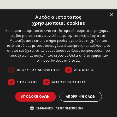
×
Αυτός ο ιστότοπος
χρησιμοποιεί cookies
Χρησιμοποιούμε cookies για να εξατομικεύσουμε το περιεχόμενο,
τις διαφημίσεις και να αναλύσουμε την επισκεψιμότητά μας.
Μοιραζόμαστε επίσης πληροφορίες σχετικά με τη χρήση του
ιστότοπού μας με τους συνεργάτες διαφήμισης και ανάλυσης, οι
οποίοι ενδέχεται να τις συνδυάσουν με άλλες πληροφορίες που
τους έχετε παράσχει ή που έχουν συλλέξει από τη χρήση των
υπηρεσιών τους από εσάς.
ΑΠΟΛΎΤΩΣ ΑΠΑΡΑΊΤΗΤΑ
ΑΠΌΔΟΣΗΣ
ΣΤΌΧΕΥΣΗΣ
ΛΕΙΤΟΥΡΓΙΚΌΤΗΤΑΣ
ΑΠΟΔΟΧΉ ΌΛΩΝ
ΑΠΌΡΡΙΨΗ ΌΛΩΝ
ΕΜΦΆΝΙΣΗ ΛΕΠΤΟΜΕΡΕΙΏΝ