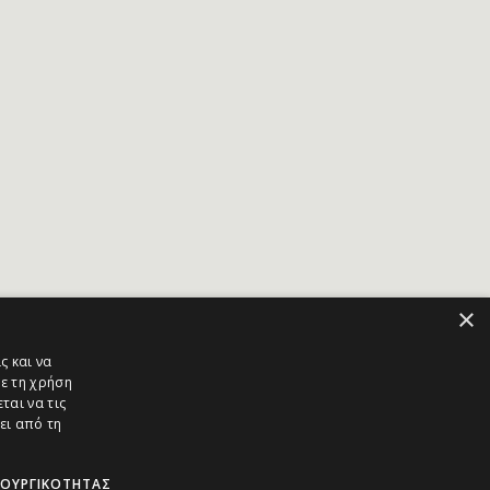
×
ς και να
ε τη χρήση
ται να τις
ει από τη
ΤΟΥΡΓΙΚΌΤΗΤΑΣ