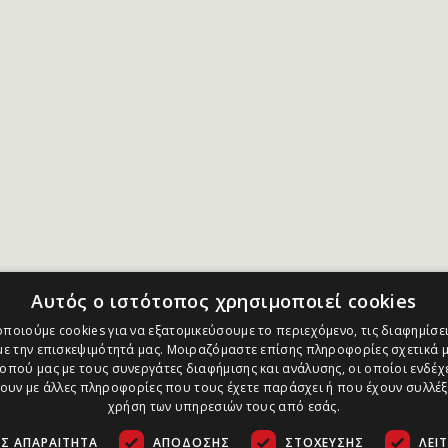
Αυτός ο ιστότοπος χρησιμοποιεί cookies
ποιούμε cookies για να εξατομικεύσουμε το περιεχόμενο, τις διαφημίσει
ε την επισκεψιμότητά μας. Μοιραζόμαστε επίσης πληροφορίες σχετικά μ
οπού μας με τους συνεργάτες διαφήμισης και ανάλυσης, οι οποίοι ενδέχε
υν με άλλες πληροφορίες που τους έχετε παράσχει ή που έχουν συλλέξ
χρήση των υπηρεσιών τους από εσάς.
Σ ΑΠΑΡΑΊΤΗΤΑ
ΑΠΌΔΟΣΗΣ
ΣΤΌΧΕΥΣΗΣ
ΛΕΙ