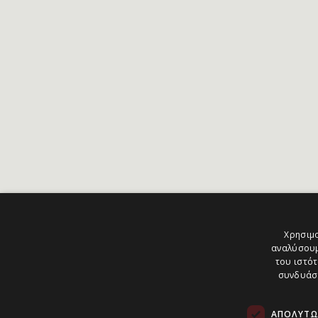
Χρησιμο
αναλύσουμ
του ιστότ
συνδυάσο
ΑΠΟΛΎΤΩ