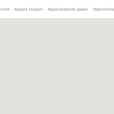
 γιαννής
ίντεο
Αρχείο τευχών
Αρχαιολογικοί χώροι
Περισσότε