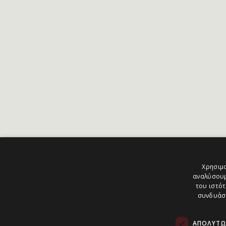
Χρησιμο
αναλύσουμ
του ιστότ
συνδυάσο
ΑΠΟΛΎΤΩ