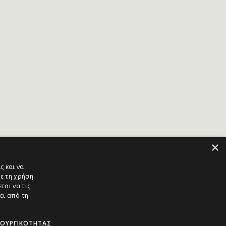
×
ς και να
ε τη χρήση
ται να τις
ει από τη
ΤΟΥΡΓΙΚΌΤΗΤΑΣ