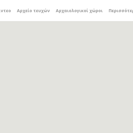
ς γεωργαλής
ίντεο
Αρχείο τευχών
Αρχαιολογικοί χώροι
Περισσότε