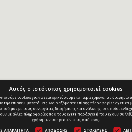
Αυτός ο ιστότοπος χρησιμοποιεί cookies
ποιούμε cookies για να εξατομικεύσουμε το περιεχόμενο, τις διαφημίσει
ε την επισκεψιμότητά μας. Μοιραζόμαστε επίσης πληροφορίες σχετικά μ
οπού μας με τους συνεργάτες διαφήμισης και ανάλυσης, οι οποίοι ενδέχε
υν με άλλες πληροφορίες που τους έχετε παράσχει ή που έχουν συλλέξ
χρήση των υπηρεσιών τους από εσάς.
Σ ΑΠΑΡΑΊΤΗΤΑ
ΑΠΌΔΟΣΗΣ
ΣΤΌΧΕΥΣΗΣ
ΛΕΙ