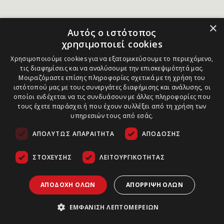
×
Αυτός ο ιστότοπος
χρησιμοποιεί cookies
Χρησιμοποιούμε cookies για να εξατομικεύσουμε το περιεχόμενο,
τις διαφημίσεις και να αναλύσουμε την επισκεψιμότητά μας.
Μοιραζόμαστε επίσης πληροφορίες σχετικά με τη χρήση του
ιστότοπού μας με τους συνεργάτες διαφήμισης και ανάλυσης, οι
οποίοι ενδέχεται να τις συνδυάσουν με άλλες πληροφορίες που
τους έχετε παράσχει ή που έχουν συλλέξει από τη χρήση των
υπηρεσιών τους από εσάς.
ΑΠΟΛΎΤΩΣ ΑΠΑΡΑΊΤΗΤΑ
ΑΠΌΔΟΣΗΣ
ΣΤΌΧΕΥΣΗΣ
ΛΕΙΤΟΥΡΓΙΚΌΤΗΤΑΣ
ΑΠΟΔΟΧΉ ΌΛΩΝ
ΑΠΌΡΡΙΨΗ ΌΛΩΝ
ΕΜΦΆΝΙΣΗ ΛΕΠΤΟΜΕΡΕΙΏΝ