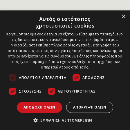
×
Αυτός ο ιστότοπος
χρησιμοποιεί cookies
Χρησιμοποιούμε cookies για να εξατομικεύσουμε το περιεχόμενο,
τις διαφημίσεις και να αναλύσουμε την επισκεψιμότητά μας.
Μοιραζόμαστε επίσης πληροφορίες σχετικά με τη χρήση του
ιστότοπού μας με τους συνεργάτες διαφήμισης και ανάλυσης, οι
οποίοι ενδέχεται να τις συνδυάσουν με άλλες πληροφορίες που
τους έχετε παράσχει ή που έχουν συλλέξει από τη χρήση των
υπηρεσιών τους από εσάς.
ΑΠΟΛΎΤΩΣ ΑΠΑΡΑΊΤΗΤΑ
ΑΠΌΔΟΣΗΣ
ΣΤΌΧΕΥΣΗΣ
ΛΕΙΤΟΥΡΓΙΚΌΤΗΤΑΣ
ΑΠΟΔΟΧΉ ΌΛΩΝ
ΑΠΌΡΡΙΨΗ ΌΛΩΝ
ΕΜΦΆΝΙΣΗ ΛΕΠΤΟΜΕΡΕΙΏΝ