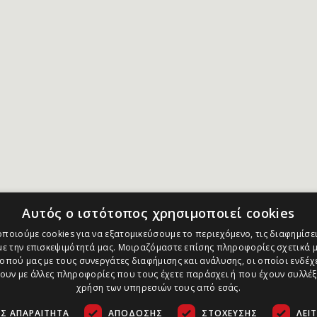
Αυτός ο ιστότοπος χρησιμοποιεί cookies
ποιούμε cookies για να εξατομικεύσουμε το περιεχόμενο, τις διαφημίσει
ε την επισκεψιμότητά μας. Μοιραζόμαστε επίσης πληροφορίες σχετικά μ
οπού μας με τους συνεργάτες διαφήμισης και ανάλυσης, οι οποίοι ενδέχε
υν με άλλες πληροφορίες που τους έχετε παράσχει ή που έχουν συλλέξ
χρήση των υπηρεσιών τους από εσάς.
Σ ΑΠΑΡΑΊΤΗΤΑ
ΑΠΌΔΟΣΗΣ
ΣΤΌΧΕΥΣΗΣ
ΛΕΙ