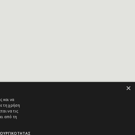
×
ς και να
ε τη χρήση
ται να τις
ει από τη
ΤΟΥΡΓΙΚΌΤΗΤΑΣ