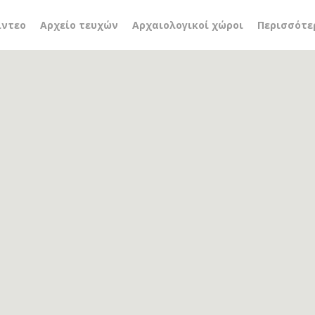
 καλλιοντζής
ίντεο
Αρχείο τευχών
Αρχαιολογικοί χώροι
Περισσότε