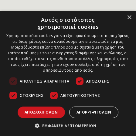
×
Αυτός ο ιστότοπος
χρησιμοποιεί cookies
Χρησιμοποιούμε cookies για να εξατομικεύσουμε το περιεχόμενο,
τις διαφημίσεις και να αναλύσουμε την επισκεψιμότητά μας.
Μοιραζόμαστε επίσης πληροφορίες σχετικά με τη χρήση του
ιστότοπού μας με τους συνεργάτες διαφήμισης και ανάλυσης, οι
οποίοι ενδέχεται να τις συνδυάσουν με άλλες πληροφορίες που
τους έχετε παράσχει ή που έχουν συλλέξει από τη χρήση των
υπηρεσιών τους από εσάς.
ΑΠΟΛΎΤΩΣ ΑΠΑΡΑΊΤΗΤΑ
ΑΠΌΔΟΣΗΣ
ΣΤΌΧΕΥΣΗΣ
ΛΕΙΤΟΥΡΓΙΚΌΤΗΤΑΣ
ΑΠΟΔΟΧΉ ΌΛΩΝ
ΑΠΌΡΡΙΨΗ ΌΛΩΝ
ΕΜΦΆΝΙΣΗ ΛΕΠΤΟΜΕΡΕΙΏΝ