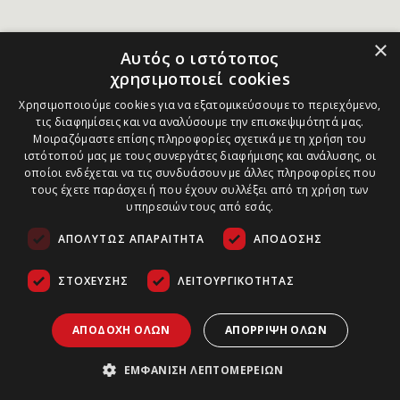
×
Αυτός ο ιστότοπος
χρησιμοποιεί cookies
Χρησιμοποιούμε cookies για να εξατομικεύσουμε το περιεχόμενο,
τις διαφημίσεις και να αναλύσουμε την επισκεψιμότητά μας.
Μοιραζόμαστε επίσης πληροφορίες σχετικά με τη χρήση του
ιστότοπού μας με τους συνεργάτες διαφήμισης και ανάλυσης, οι
οποίοι ενδέχεται να τις συνδυάσουν με άλλες πληροφορίες που
τους έχετε παράσχει ή που έχουν συλλέξει από τη χρήση των
υπηρεσιών τους από εσάς.
ΑΠΟΛΎΤΩΣ ΑΠΑΡΑΊΤΗΤΑ
ΑΠΌΔΟΣΗΣ
ΣΤΌΧΕΥΣΗΣ
ΛΕΙΤΟΥΡΓΙΚΌΤΗΤΑΣ
ΑΠΟΔΟΧΉ ΌΛΩΝ
ΑΠΌΡΡΙΨΗ ΌΛΩΝ
ΕΜΦΆΝΙΣΗ ΛΕΠΤΟΜΕΡΕΙΏΝ