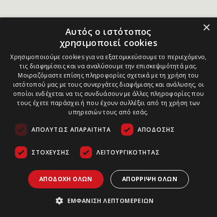
×
Αυτός ο ιστότοπος
χρησιμοποιεί cookies
Χρησιμοποιούμε cookies για να εξατομικεύσουμε το περιεχόμενο,
τις διαφημίσεις και να αναλύσουμε την επισκεψιμότητά μας.
Μοιραζόμαστε επίσης πληροφορίες σχετικά με τη χρήση του
ιστότοπού μας με τους συνεργάτες διαφήμισης και ανάλυσης, οι
οποίοι ενδέχεται να τις συνδυάσουν με άλλες πληροφορίες που
τους έχετε παράσχει ή που έχουν συλλέξει από τη χρήση των
υπηρεσιών τους από εσάς.
ΑΠΟΛΎΤΩΣ ΑΠΑΡΑΊΤΗΤΑ
ΑΠΌΔΟΣΗΣ
ΣΤΌΧΕΥΣΗΣ
ΛΕΙΤΟΥΡΓΙΚΌΤΗΤΑΣ
ΑΠΟΔΟΧΉ ΌΛΩΝ
ΑΠΌΡΡΙΨΗ ΌΛΩΝ
ΕΜΦΆΝΙΣΗ ΛΕΠΤΟΜΕΡΕΙΏΝ