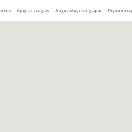
α Μπούκαλη
ίντεο
Αρχείο τευχών
Αρχαιολογικοί χώροι
Περισσότε