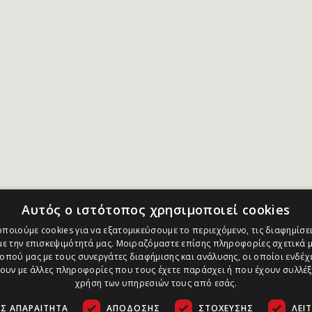
Αυτός ο ιστότοπος χρησιμοποιεί cookies
ποιούμε cookies για να εξατομικεύσουμε το περιεχόμενο, τις διαφημίσει
ε την επισκεψιμότητά μας. Μοιραζόμαστε επίσης πληροφορίες σχετικά μ
οπού μας με τους συνεργάτες διαφήμισης και ανάλυσης, οι οποίοι ενδέχε
υν με άλλες πληροφορίες που τους έχετε παράσχει ή που έχουν συλλέξ
χρήση των υπηρεσιών τους από εσάς.
Σ ΑΠΑΡΑΊΤΗΤΑ
ΑΠΌΔΟΣΗΣ
ΣΤΌΧΕΥΣΗΣ
ΛΕΙ