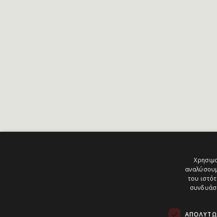
Χρησιμο
αναλύσουμ
του ιστότ
συνδυάσο
ΑΠΟΛΎΤΩ