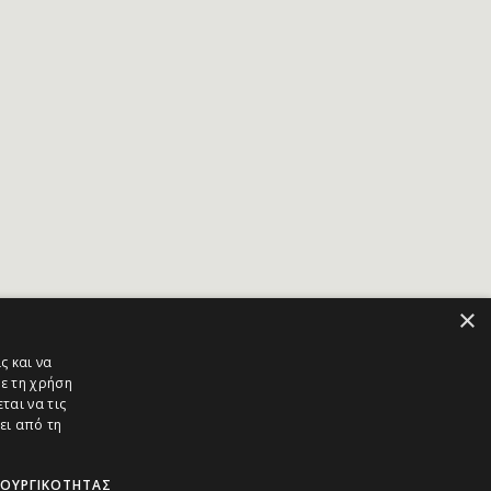
×
ς και να
ε τη χρήση
ται να τις
ει από τη
ΤΟΥΡΓΙΚΌΤΗΤΑΣ