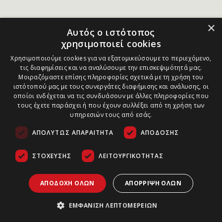
×
Αυτός ο ιστότοπος
χρησιμοποιεί cookies
Χρησιμοποιούμε cookies για να εξατομικεύσουμε το περιεχόμενο,
τις διαφημίσεις και να αναλύσουμε την επισκεψιμότητά μας.
Μοιραζόμαστε επίσης πληροφορίες σχετικά με τη χρήση του
ιστότοπού μας με τους συνεργάτες διαφήμισης και ανάλυσης, οι
οποίοι ενδέχεται να τις συνδυάσουν με άλλες πληροφορίες που
τους έχετε παράσχει ή που έχουν συλλέξει από τη χρήση των
υπηρεσιών τους από εσάς.
ΑΠΟΛΎΤΩΣ ΑΠΑΡΑΊΤΗΤΑ
ΑΠΌΔΟΣΗΣ
ΣΤΌΧΕΥΣΗΣ
ΛΕΙΤΟΥΡΓΙΚΌΤΗΤΑΣ
ΑΠΟΔΟΧΉ ΌΛΩΝ
ΑΠΌΡΡΙΨΗ ΌΛΩΝ
ΕΜΦΆΝΙΣΗ ΛΕΠΤΟΜΕΡΕΙΏΝ