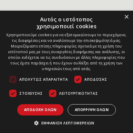
×
Αυτός ο ιστότοπος
χρησιμοποιεί cookies
Χρησιμοποιούμε cookies για να εξατομικεύσουμε το περιεχόμενο,
τις διαφημίσεις και να αναλύσουμε την επισκεψιμότητά μας.
Μοιραζόμαστε επίσης πληροφορίες σχετικά με τη χρήση του
ιστότοπού μας με τους συνεργάτες διαφήμισης και ανάλυσης, οι
οποίοι ενδέχεται να τις συνδυάσουν με άλλες πληροφορίες που
τους έχετε παράσχει ή που έχουν συλλέξει από τη χρήση των
υπηρεσιών τους από εσάς.
ΑΠΟΛΎΤΩΣ ΑΠΑΡΑΊΤΗΤΑ
ΑΠΌΔΟΣΗΣ
ΣΤΌΧΕΥΣΗΣ
ΛΕΙΤΟΥΡΓΙΚΌΤΗΤΑΣ
ΑΠΟΔΟΧΉ ΌΛΩΝ
ΑΠΌΡΡΙΨΗ ΌΛΩΝ
ΕΜΦΆΝΙΣΗ ΛΕΠΤΟΜΕΡΕΙΏΝ