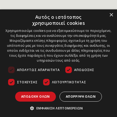
×
Αυτός ο ιστότοπος
χρησιμοποιεί cookies
Χρησιμοποιούμε cookies για να εξατομικεύσουμε το περιεχόμενο,
τις διαφημίσεις και να αναλύσουμε την επισκεψιμότητά μας.
Μοιραζόμαστε επίσης πληροφορίες σχετικά με τη χρήση του
ιστότοπού μας με τους συνεργάτες διαφήμισης και ανάλυσης, οι
οποίοι ενδέχεται να τις συνδυάσουν με άλλες πληροφορίες που
τους έχετε παράσχει ή που έχουν συλλέξει από τη χρήση των
υπηρεσιών τους από εσάς.
ΑΠΟΛΎΤΩΣ ΑΠΑΡΑΊΤΗΤΑ
ΑΠΌΔΟΣΗΣ
ΣΤΌΧΕΥΣΗΣ
ΛΕΙΤΟΥΡΓΙΚΌΤΗΤΑΣ
ΑΠΟΔΟΧΉ ΌΛΩΝ
ΑΠΌΡΡΙΨΗ ΌΛΩΝ
ΕΜΦΆΝΙΣΗ ΛΕΠΤΟΜΕΡΕΙΏΝ