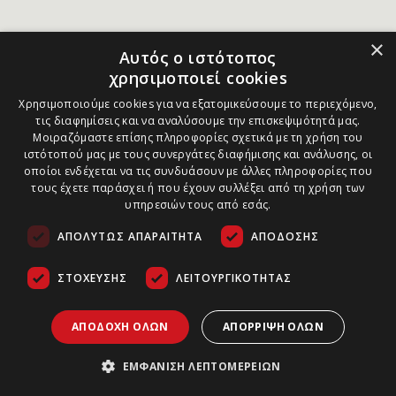
×
Αυτός ο ιστότοπος
χρησιμοποιεί cookies
Χρησιμοποιούμε cookies για να εξατομικεύσουμε το περιεχόμενο,
τις διαφημίσεις και να αναλύσουμε την επισκεψιμότητά μας.
Μοιραζόμαστε επίσης πληροφορίες σχετικά με τη χρήση του
ιστότοπού μας με τους συνεργάτες διαφήμισης και ανάλυσης, οι
οποίοι ενδέχεται να τις συνδυάσουν με άλλες πληροφορίες που
τους έχετε παράσχει ή που έχουν συλλέξει από τη χρήση των
υπηρεσιών τους από εσάς.
ΑΠΟΛΎΤΩΣ ΑΠΑΡΑΊΤΗΤΑ
ΑΠΌΔΟΣΗΣ
ΣΤΌΧΕΥΣΗΣ
ΛΕΙΤΟΥΡΓΙΚΌΤΗΤΑΣ
ΑΠΟΔΟΧΉ ΌΛΩΝ
ΑΠΌΡΡΙΨΗ ΌΛΩΝ
ΕΜΦΆΝΙΣΗ ΛΕΠΤΟΜΕΡΕΙΏΝ