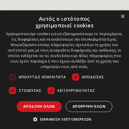
×
Αυτός ο ιστότοπος
χρησιμοποιεί cookies
Χρησιμοποιούμε cookies για να εξατομικεύσουμε το περιεχόμενο,
τις διαφημίσεις και να αναλύσουμε την επισκεψιμότητά μας.
Μοιραζόμαστε επίσης πληροφορίες σχετικά με τη χρήση του
ιστότοπού μας με τους συνεργάτες διαφήμισης και ανάλυσης, οι
οποίοι ενδέχεται να τις συνδυάσουν με άλλες πληροφορίες που
τους έχετε παράσχει ή που έχουν συλλέξει από τη χρήση των
υπηρεσιών τους από εσάς.
ΑΠΟΛΎΤΩΣ ΑΠΑΡΑΊΤΗΤΑ
ΑΠΌΔΟΣΗΣ
ΣΤΌΧΕΥΣΗΣ
ΛΕΙΤΟΥΡΓΙΚΌΤΗΤΑΣ
ΑΠΟΔΟΧΉ ΌΛΩΝ
ΑΠΌΡΡΙΨΗ ΌΛΩΝ
ΕΜΦΆΝΙΣΗ ΛΕΠΤΟΜΕΡΕΙΏΝ