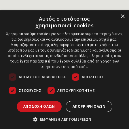
×
Αυτός ο ιστότοπος
χρησιμοποιεί cookies
Χρησιμοποιούμε cookies για να εξατομικεύσουμε το περιεχόμενο,
τις διαφημίσεις και να αναλύσουμε την επισκεψιμότητά μας.
Μοιραζόμαστε επίσης πληροφορίες σχετικά με τη χρήση του
ιστότοπού μας με τους συνεργάτες διαφήμισης και ανάλυσης, οι
οποίοι ενδέχεται να τις συνδυάσουν με άλλες πληροφορίες που
τους έχετε παράσχει ή που έχουν συλλέξει από τη χρήση των
υπηρεσιών τους από εσάς.
ΑΠΟΛΎΤΩΣ ΑΠΑΡΑΊΤΗΤΑ
ΑΠΌΔΟΣΗΣ
ΣΤΌΧΕΥΣΗΣ
ΛΕΙΤΟΥΡΓΙΚΌΤΗΤΑΣ
ΑΠΟΔΟΧΉ ΌΛΩΝ
ΑΠΌΡΡΙΨΗ ΌΛΩΝ
ΕΜΦΆΝΙΣΗ ΛΕΠΤΟΜΕΡΕΙΏΝ