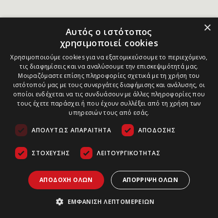
×
Αυτός ο ιστότοπος
χρησιμοποιεί cookies
Χρησιμοποιούμε cookies για να εξατομικεύσουμε το περιεχόμενο,
τις διαφημίσεις και να αναλύσουμε την επισκεψιμότητά μας.
Μοιραζόμαστε επίσης πληροφορίες σχετικά με τη χρήση του
ιστότοπού μας με τους συνεργάτες διαφήμισης και ανάλυσης, οι
οποίοι ενδέχεται να τις συνδυάσουν με άλλες πληροφορίες που
τους έχετε παράσχει ή που έχουν συλλέξει από τη χρήση των
υπηρεσιών τους από εσάς.
ΑΠΟΛΎΤΩΣ ΑΠΑΡΑΊΤΗΤΑ
ΑΠΌΔΟΣΗΣ
ΣΤΌΧΕΥΣΗΣ
ΛΕΙΤΟΥΡΓΙΚΌΤΗΤΑΣ
ΑΠΟΔΟΧΉ ΌΛΩΝ
ΑΠΌΡΡΙΨΗ ΌΛΩΝ
ΕΜΦΆΝΙΣΗ ΛΕΠΤΟΜΕΡΕΙΏΝ