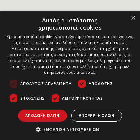
×
Αυτός ο ιστότοπος
χρησιμοποιεί cookies
Χρησιμοποιούμε cookies για να εξατομικεύσουμε το περιεχόμενο,
τις διαφημίσεις και να αναλύσουμε την επισκεψιμότητά μας.
Μοιραζόμαστε επίσης πληροφορίες σχετικά με τη χρήση του
ιστότοπού μας με τους συνεργάτες διαφήμισης και ανάλυσης, οι
οποίοι ενδέχεται να τις συνδυάσουν με άλλες πληροφορίες που
τους έχετε παράσχει ή που έχουν συλλέξει από τη χρήση των
υπηρεσιών τους από εσάς.
ΑΠΟΛΎΤΩΣ ΑΠΑΡΑΊΤΗΤΑ
ΑΠΌΔΟΣΗΣ
ΣΤΌΧΕΥΣΗΣ
ΛΕΙΤΟΥΡΓΙΚΌΤΗΤΑΣ
ΑΠΟΔΟΧΉ ΌΛΩΝ
ΑΠΌΡΡΙΨΗ ΌΛΩΝ
ΕΜΦΆΝΙΣΗ ΛΕΠΤΟΜΕΡΕΙΏΝ