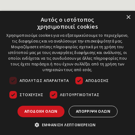
×
Αυτός ο ιστότοπος
χρησιμοποιεί cookies
Χρησιμοποιούμε cookies για να εξατομικεύσουμε το περιεχόμενο,
τις διαφημίσεις και να αναλύσουμε την επισκεψιμότητά μας.
Μοιραζόμαστε επίσης πληροφορίες σχετικά με τη χρήση του
ιστότοπού μας με τους συνεργάτες διαφήμισης και ανάλυσης, οι
οποίοι ενδέχεται να τις συνδυάσουν με άλλες πληροφορίες που
τους έχετε παράσχει ή που έχουν συλλέξει από τη χρήση των
υπηρεσιών τους από εσάς.
ΑΠΟΛΎΤΩΣ ΑΠΑΡΑΊΤΗΤΑ
ΑΠΌΔΟΣΗΣ
ΣΤΌΧΕΥΣΗΣ
ΛΕΙΤΟΥΡΓΙΚΌΤΗΤΑΣ
ΑΠΟΔΟΧΉ ΌΛΩΝ
ΑΠΌΡΡΙΨΗ ΌΛΩΝ
ΕΜΦΆΝΙΣΗ ΛΕΠΤΟΜΕΡΕΙΏΝ