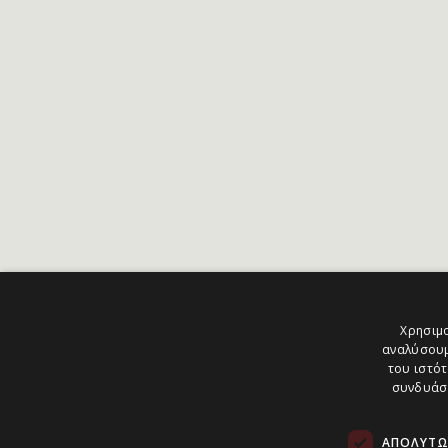
Χρησιμο
αναλύσουμ
του ιστότ
συνδυάσο
ΑΠΟΛΎΤΩ