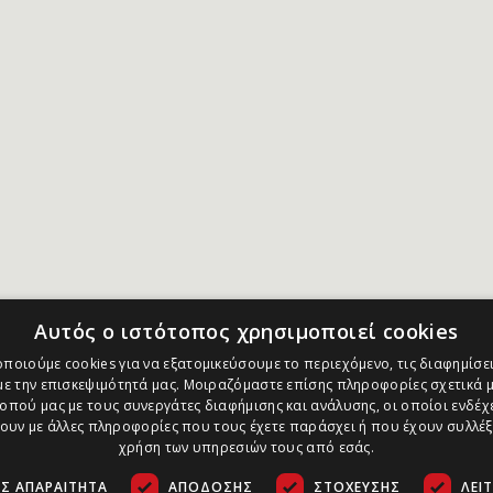
Αυτός ο ιστότοπος χρησιμοποιεί cookies
ποιούμε cookies για να εξατομικεύσουμε το περιεχόμενο, τις διαφημίσει
ε την επισκεψιμότητά μας. Μοιραζόμαστε επίσης πληροφορίες σχετικά μ
οπού μας με τους συνεργάτες διαφήμισης και ανάλυσης, οι οποίοι ενδέχε
υν με άλλες πληροφορίες που τους έχετε παράσχει ή που έχουν συλλέξ
χρήση των υπηρεσιών τους από εσάς.
Σ ΑΠΑΡΑΊΤΗΤΑ
ΑΠΌΔΟΣΗΣ
ΣΤΌΧΕΥΣΗΣ
ΛΕΙ