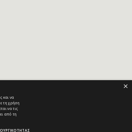
×
ς και να
ε τη χρήση
ται να τις
ει από τη
ΤΟΥΡΓΙΚΌΤΗΤΑΣ