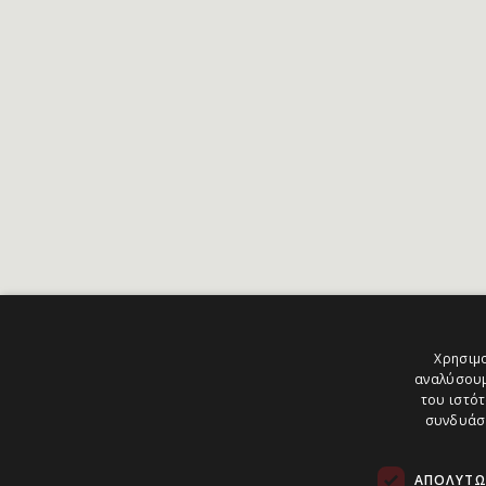
Χρησιμο
αναλύσουμ
του ιστότ
συνδυάσο
ΑΠΟΛΎΤΩ