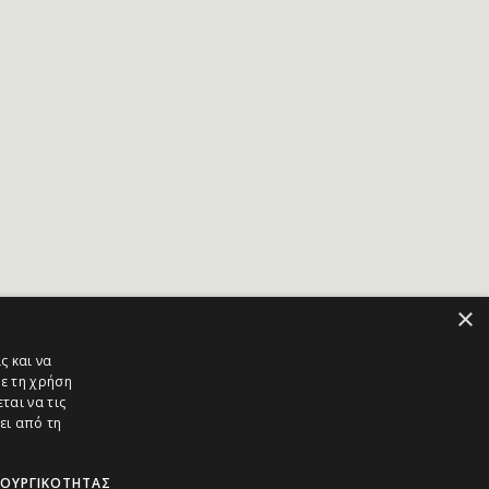
×
ς και να
ε τη χρήση
ται να τις
ει από τη
ΤΟΥΡΓΙΚΌΤΗΤΑΣ