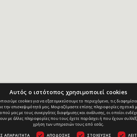
Αυτός ο ιστότοπος χρησιμοποιεί cookies
ποιούμε cookies για να εξατομικεύσουμε το περιεχόμενο, τις διαφημίσει
ε την επισκεψιμότητά μας. Μοιραζόμαστε επίσης πληροφορίες σχετικά μ
οπού μας με τους συνεργάτες διαφήμισης και ανάλυσης, οι οποίοι ενδέχε
υν με άλλες πληροφορίες που τους έχετε παράσχει ή που έχουν συλλέξ
χρήση των υπηρεσιών τους από εσάς.
Σ ΑΠΑΡΑΊΤΗΤΑ
ΑΠΌΔΟΣΗΣ
ΣΤΌΧΕΥΣΗΣ
ΛΕΙ