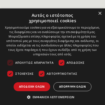
×
Αυτός ο ιστότοπος
χρησιμοποιεί cookies
Χρησιμοποιούμε cookies για να εξατομικεύσουμε το περιεχόμενο,
τις διαφημίσεις και να αναλύσουμε την επισκεψιμότητά μας.
Μοιραζόμαστε επίσης πληροφορίες σχετικά με τη χρήση του
ιστότοπού μας με τους συνεργάτες διαφήμισης και ανάλυσης, οι
οποίοι ενδέχεται να τις συνδυάσουν με άλλες πληροφορίες που
τους έχετε παράσχει ή που έχουν συλλέξει από τη χρήση των
υπηρεσιών τους από εσάς.
ΑΠΟΛΎΤΩΣ ΑΠΑΡΑΊΤΗΤΑ
ΑΠΌΔΟΣΗΣ
ΣΤΌΧΕΥΣΗΣ
ΛΕΙΤΟΥΡΓΙΚΌΤΗΤΑΣ
ΑΠΟΔΟΧΉ ΌΛΩΝ
ΑΠΌΡΡΙΨΗ ΌΛΩΝ
ΕΜΦΆΝΙΣΗ ΛΕΠΤΟΜΕΡΕΙΏΝ