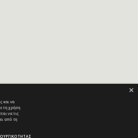
×
ς και να
ε τη χρήση
ται να τις
ει από τη
ΤΟΥΡΓΙΚΌΤΗΤΑΣ