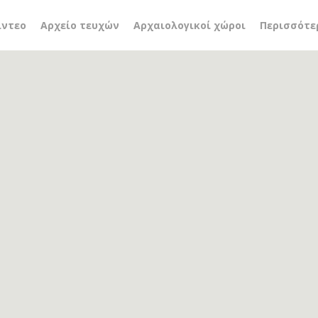
ώρι
ίντεο
Αρχείο τευχών
Αρχαιολογικοί χώροι
Περισσότε