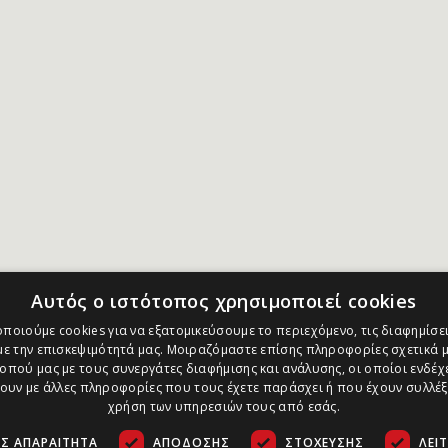
Αυτός ο ιστότοπος χρησιμοποιεί cookies
ποιούμε cookies για να εξατομικεύσουμε το περιεχόμενο, τις διαφημίσει
ε την επισκεψιμότητά μας. Μοιραζόμαστε επίσης πληροφορίες σχετικά μ
οπού μας με τους συνεργάτες διαφήμισης και ανάλυσης, οι οποίοι ενδέχε
υν με άλλες πληροφορίες που τους έχετε παράσχει ή που έχουν συλλέξ
χρήση των υπηρεσιών τους από εσάς.
Σ ΑΠΑΡΑΊΤΗΤΑ
ΑΠΌΔΟΣΗΣ
ΣΤΌΧΕΥΣΗΣ
ΛΕΙ