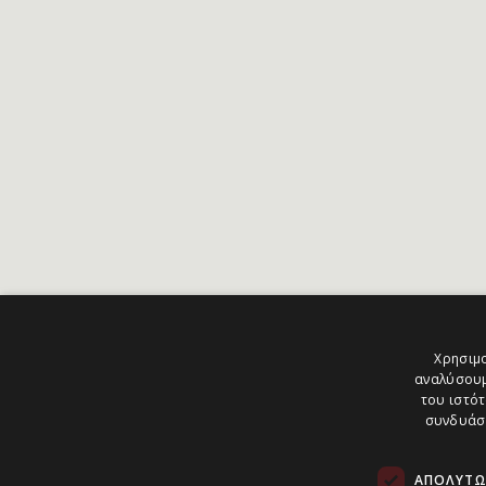
Χρησιμο
αναλύσουμ
του ιστότ
συνδυάσο
ΑΠΟΛΎΤΩ