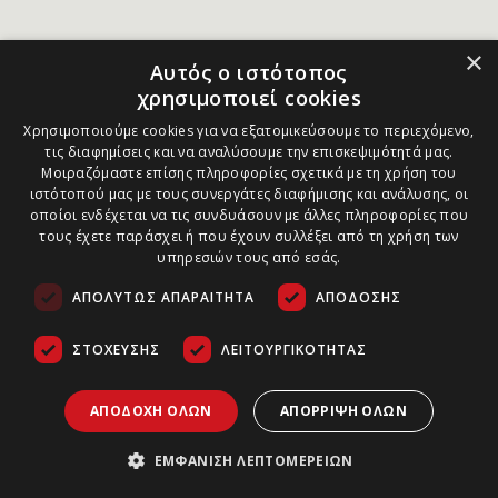
×
Αυτός ο ιστότοπος
χρησιμοποιεί cookies
Χρησιμοποιούμε cookies για να εξατομικεύσουμε το περιεχόμενο,
τις διαφημίσεις και να αναλύσουμε την επισκεψιμότητά μας.
Μοιραζόμαστε επίσης πληροφορίες σχετικά με τη χρήση του
ιστότοπού μας με τους συνεργάτες διαφήμισης και ανάλυσης, οι
οποίοι ενδέχεται να τις συνδυάσουν με άλλες πληροφορίες που
τους έχετε παράσχει ή που έχουν συλλέξει από τη χρήση των
υπηρεσιών τους από εσάς.
ΑΠΟΛΎΤΩΣ ΑΠΑΡΑΊΤΗΤΑ
ΑΠΌΔΟΣΗΣ
ΣΤΌΧΕΥΣΗΣ
ΛΕΙΤΟΥΡΓΙΚΌΤΗΤΑΣ
ΑΠΟΔΟΧΉ ΌΛΩΝ
ΑΠΌΡΡΙΨΗ ΌΛΩΝ
ΕΜΦΆΝΙΣΗ ΛΕΠΤΟΜΕΡΕΙΏΝ