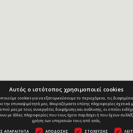
Αυτός ο ιστότοπος χρησιμοποιεί cookies
ποιούμε cookies για να εξατομικεύσουμε το περιεχόμενο, τις διαφημίσει
ε την επισκεψιμότητά μας. Μοιραζόμαστε επίσης πληροφορίες σχετικά μ
οπού μας με τους συνεργάτες διαφήμισης και ανάλυσης, οι οποίοι ενδέχε
υν με άλλες πληροφορίες που τους έχετε παράσχει ή που έχουν συλλέξ
χρήση των υπηρεσιών τους από εσάς.
Σ ΑΠΑΡΑΊΤΗΤΑ
ΑΠΌΔΟΣΗΣ
ΣΤΌΧΕΥΣΗΣ
ΛΕΙ