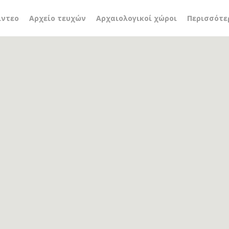
νικό κτίριο
ίντεο
Αρχείο τευχών
Αρχαιολογικοί χώροι
Περισσότε