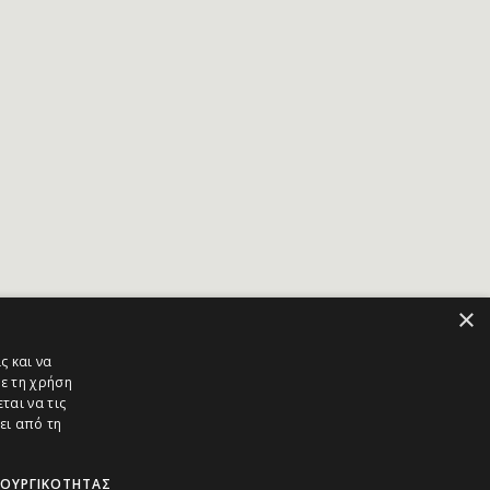
×
ς και να
ε τη χρήση
ται να τις
ει από τη
ΤΟΥΡΓΙΚΌΤΗΤΑΣ