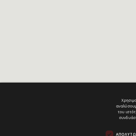
Χρησιμο
αναλύσουμ
του ιστότ
συνδυάσο
ΑΠΟΛΎΤΩ