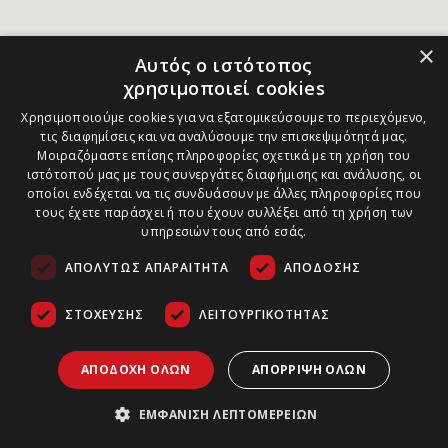
×
Αυτός ο ιστότοπος
χρησιμοποιεί cookies
Χρησιμοποιούμε cookies για να εξατομικεύσουμε το περιεχόμενο,
τις διαφημίσεις και να αναλύσουμε την επισκεψιμότητά μας.
Μοιραζόμαστε επίσης πληροφορίες σχετικά με τη χρήση του
ιστότοπού μας με τους συνεργάτες διαφήμισης και ανάλυσης, οι
οποίοι ενδέχεται να τις συνδυάσουν με άλλες πληροφορίες που
τους έχετε παράσχει ή που έχουν συλλέξει από τη χρήση των
υπηρεσιών τους από εσάς.
ΑΠΟΛΎΤΩΣ ΑΠΑΡΑΊΤΗΤΑ
ΑΠΌΔΟΣΗΣ
ΣΤΌΧΕΥΣΗΣ
ΛΕΙΤΟΥΡΓΙΚΌΤΗΤΑΣ
ΑΠΟΔΟΧΉ ΌΛΩΝ
ΑΠΌΡΡΙΨΗ ΌΛΩΝ
ΕΜΦΆΝΙΣΗ ΛΕΠΤΟΜΕΡΕΙΏΝ