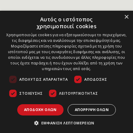
×
Αυτός ο ιστότοπος
χρησιμοποιεί cookies
Χρησιμοποιούμε cookies για να εξατομικεύσουμε το περιεχόμενο,
τις διαφημίσεις και να αναλύσουμε την επισκεψιμότητά μας.
Μοιραζόμαστε επίσης πληροφορίες σχετικά με τη χρήση του
ιστότοπού μας με τους συνεργάτες διαφήμισης και ανάλυσης, οι
οποίοι ενδέχεται να τις συνδυάσουν με άλλες πληροφορίες που
τους έχετε παράσχει ή που έχουν συλλέξει από τη χρήση των
υπηρεσιών τους από εσάς.
ΑΠΟΛΎΤΩΣ ΑΠΑΡΑΊΤΗΤΑ
ΑΠΌΔΟΣΗΣ
ΣΤΌΧΕΥΣΗΣ
ΛΕΙΤΟΥΡΓΙΚΌΤΗΤΑΣ
ΑΠΟΔΟΧΉ ΌΛΩΝ
ΑΠΌΡΡΙΨΗ ΌΛΩΝ
ΕΜΦΆΝΙΣΗ ΛΕΠΤΟΜΕΡΕΙΏΝ