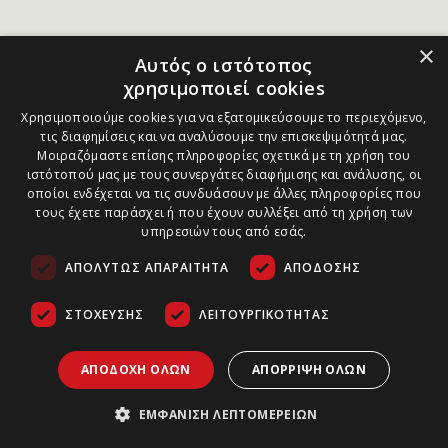
×
Αυτός ο ιστότοπος
χρησιμοποιεί cookies
Χρησιμοποιούμε cookies για να εξατομικεύσουμε το περιεχόμενο,
τις διαφημίσεις και να αναλύσουμε την επισκεψιμότητά μας.
Μοιραζόμαστε επίσης πληροφορίες σχετικά με τη χρήση του
ιστότοπού μας με τους συνεργάτες διαφήμισης και ανάλυσης, οι
οποίοι ενδέχεται να τις συνδυάσουν με άλλες πληροφορίες που
τους έχετε παράσχει ή που έχουν συλλέξει από τη χρήση των
υπηρεσιών τους από εσάς.
ΑΠΟΛΎΤΩΣ ΑΠΑΡΑΊΤΗΤΑ
ΑΠΌΔΟΣΗΣ
ΣΤΌΧΕΥΣΗΣ
ΛΕΙΤΟΥΡΓΙΚΌΤΗΤΑΣ
ΑΠΟΔΟΧΉ ΌΛΩΝ
ΑΠΌΡΡΙΨΗ ΌΛΩΝ
ΕΜΦΆΝΙΣΗ ΛΕΠΤΟΜΕΡΕΙΏΝ