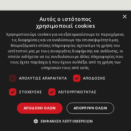
×
Αυτός ο ιστότοπος
χρησιμοποιεί cookies
Χρησιμοποιούμε cookies για να εξατομικεύσουμε το περιεχόμενο,
τις διαφημίσεις και να αναλύσουμε την επισκεψιμότητά μας.
Μοιραζόμαστε επίσης πληροφορίες σχετικά με τη χρήση του
ιστότοπού μας με τους συνεργάτες διαφήμισης και ανάλυσης, οι
οποίοι ενδέχεται να τις συνδυάσουν με άλλες πληροφορίες που
τους έχετε παράσχει ή που έχουν συλλέξει από τη χρήση των
υπηρεσιών τους από εσάς.
ΑΠΟΛΎΤΩΣ ΑΠΑΡΑΊΤΗΤΑ
ΑΠΌΔΟΣΗΣ
ΣΤΌΧΕΥΣΗΣ
ΛΕΙΤΟΥΡΓΙΚΌΤΗΤΑΣ
ΑΠΟΔΟΧΉ ΌΛΩΝ
ΑΠΌΡΡΙΨΗ ΌΛΩΝ
ΕΜΦΆΝΙΣΗ ΛΕΠΤΟΜΕΡΕΙΏΝ