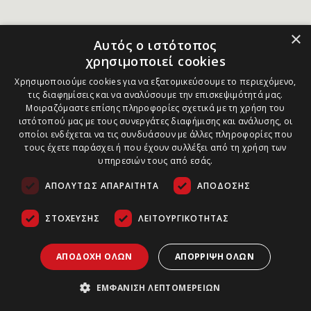
×
Αυτός ο ιστότοπος
χρησιμοποιεί cookies
Χρησιμοποιούμε cookies για να εξατομικεύσουμε το περιεχόμενο,
τις διαφημίσεις και να αναλύσουμε την επισκεψιμότητά μας.
Μοιραζόμαστε επίσης πληροφορίες σχετικά με τη χρήση του
ιστότοπού μας με τους συνεργάτες διαφήμισης και ανάλυσης, οι
οποίοι ενδέχεται να τις συνδυάσουν με άλλες πληροφορίες που
τους έχετε παράσχει ή που έχουν συλλέξει από τη χρήση των
υπηρεσιών τους από εσάς.
ΑΠΟΛΎΤΩΣ ΑΠΑΡΑΊΤΗΤΑ
ΑΠΌΔΟΣΗΣ
ΣΤΌΧΕΥΣΗΣ
ΛΕΙΤΟΥΡΓΙΚΌΤΗΤΑΣ
ΑΠΟΔΟΧΉ ΌΛΩΝ
ΑΠΌΡΡΙΨΗ ΌΛΩΝ
ΕΜΦΆΝΙΣΗ ΛΕΠΤΟΜΕΡΕΙΏΝ