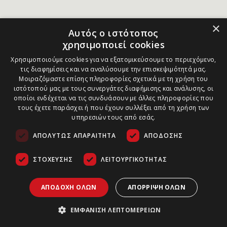
×
Αυτός ο ιστότοπος
χρησιμοποιεί cookies
Χρησιμοποιούμε cookies για να εξατομικεύσουμε το περιεχόμενο,
τις διαφημίσεις και να αναλύσουμε την επισκεψιμότητά μας.
Μοιραζόμαστε επίσης πληροφορίες σχετικά με τη χρήση του
ιστότοπού μας με τους συνεργάτες διαφήμισης και ανάλυσης, οι
οποίοι ενδέχεται να τις συνδυάσουν με άλλες πληροφορίες που
τους έχετε παράσχει ή που έχουν συλλέξει από τη χρήση των
υπηρεσιών τους από εσάς.
ΑΠΟΛΎΤΩΣ ΑΠΑΡΑΊΤΗΤΑ
ΑΠΌΔΟΣΗΣ
ΣΤΌΧΕΥΣΗΣ
ΛΕΙΤΟΥΡΓΙΚΌΤΗΤΑΣ
ΑΠΟΔΟΧΉ ΌΛΩΝ
ΑΠΌΡΡΙΨΗ ΌΛΩΝ
ΕΜΦΆΝΙΣΗ ΛΕΠΤΟΜΕΡΕΙΏΝ