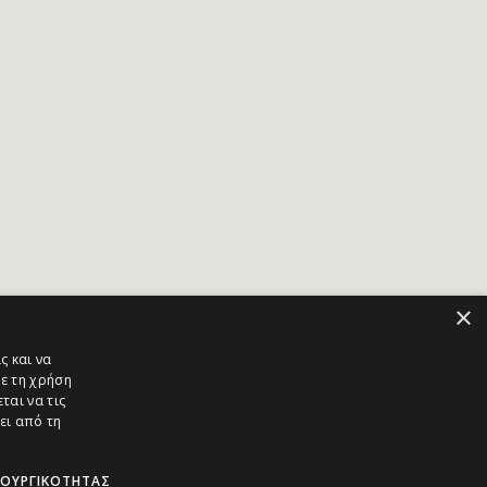
×
ς και να
ε τη χρήση
ται να τις
ει από τη
ΤΟΥΡΓΙΚΌΤΗΤΑΣ