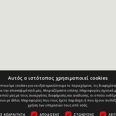
Αυτός ο ιστότοπος χρησιμοποιεί cookies
ποιούμε cookies για να εξατομικεύσουμε το περιεχόμενο, τις διαφημίσει
ε την επισκεψιμότητά μας. Μοιραζόμαστε επίσης πληροφορίες σχετικά μ
οπού μας με τους συνεργάτες διαφήμισης και ανάλυσης, οι οποίοι ενδέχε
υν με άλλες πληροφορίες που τους έχετε παράσχει ή που έχουν συλλέξ
χρήση των υπηρεσιών τους από εσάς.
Σ ΑΠΑΡΑΊΤΗΤΑ
ΑΠΌΔΟΣΗΣ
ΣΤΌΧΕΥΣΗΣ
ΛΕΙ