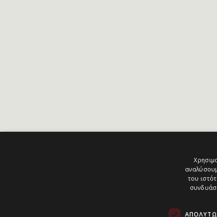
Χρησιμο
αναλύσουμ
του ιστότ
συνδυάσο
ΑΠΟΛΎΤΩ