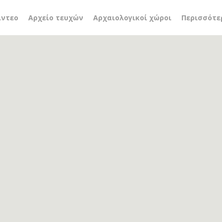
κή
ίντεο
Αρχείο τευχών
Αρχαιολογικοί χώροι
Περισσότε