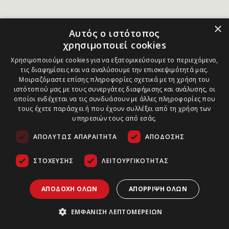
×
Αυτός ο ιστότοπος
χρησιμοποιεί cookies
Χρησιμοποιούμε cookies για να εξατομικεύσουμε το περιεχόμενο,
τις διαφημίσεις και να αναλύσουμε την επισκεψιμότητά μας.
Μοιραζόμαστε επίσης πληροφορίες σχετικά με τη χρήση του
ιστότοπού μας με τους συνεργάτες διαφήμισης και ανάλυσης, οι
οποίοι ενδέχεται να τις συνδυάσουν με άλλες πληροφορίες που
τους έχετε παράσχει ή που έχουν συλλέξει από τη χρήση των
υπηρεσιών τους από εσάς.
ΑΠΟΛΎΤΩΣ ΑΠΑΡΑΊΤΗΤΑ
ΑΠΌΔΟΣΗΣ
ΣΤΌΧΕΥΣΗΣ
ΛΕΙΤΟΥΡΓΙΚΌΤΗΤΑΣ
ΑΠΟΔΟΧΉ ΌΛΩΝ
ΑΠΌΡΡΙΨΗ ΌΛΩΝ
ΕΜΦΆΝΙΣΗ ΛΕΠΤΟΜΕΡΕΙΏΝ