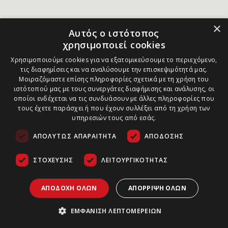
×
Αυτός ο ιστότοπος
χρησιμοποιεί cookies
Χρησιμοποιούμε cookies για να εξατομικεύσουμε το περιεχόμενο,
τις διαφημίσεις και να αναλύσουμε την επισκεψιμότητά μας.
Μοιραζόμαστε επίσης πληροφορίες σχετικά με τη χρήση του
ιστότοπού μας με τους συνεργάτες διαφήμισης και ανάλυσης, οι
οποίοι ενδέχεται να τις συνδυάσουν με άλλες πληροφορίες που
τους έχετε παράσχει ή που έχουν συλλέξει από τη χρήση των
υπηρεσιών τους από εσάς.
ΑΠΟΛΎΤΩΣ ΑΠΑΡΑΊΤΗΤΑ
ΑΠΌΔΟΣΗΣ
ΣΤΌΧΕΥΣΗΣ
ΛΕΙΤΟΥΡΓΙΚΌΤΗΤΑΣ
ΑΠΟΔΟΧΉ ΌΛΩΝ
ΑΠΌΡΡΙΨΗ ΌΛΩΝ
ΕΜΦΆΝΙΣΗ ΛΕΠΤΟΜΕΡΕΙΏΝ