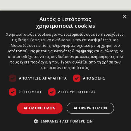
×
Αυτός ο ιστότοπος
χρησιμοποιεί cookies
Χρησιμοποιούμε cookies για να εξατομικεύσουμε το περιεχόμενο,
τις διαφημίσεις και να αναλύσουμε την επισκεψιμότητά μας.
Μοιραζόμαστε επίσης πληροφορίες σχετικά με τη χρήση του
ιστότοπού μας με τους συνεργάτες διαφήμισης και ανάλυσης, οι
οποίοι ενδέχεται να τις συνδυάσουν με άλλες πληροφορίες που
τους έχετε παράσχει ή που έχουν συλλέξει από τη χρήση των
υπηρεσιών τους από εσάς.
ΑΠΟΛΎΤΩΣ ΑΠΑΡΑΊΤΗΤΑ
ΑΠΌΔΟΣΗΣ
ΣΤΌΧΕΥΣΗΣ
ΛΕΙΤΟΥΡΓΙΚΌΤΗΤΑΣ
ΑΠΟΔΟΧΉ ΌΛΩΝ
ΑΠΌΡΡΙΨΗ ΌΛΩΝ
ΕΜΦΆΝΙΣΗ ΛΕΠΤΟΜΕΡΕΙΏΝ